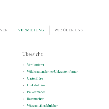
fo@
schlotter.de
Kontakt
WhatsApp-Chat
NEN
VERMIETUNG
WIR ÜBER UNS
Übersicht:
Vertikutierer
Wildkrautentferner/Unkrautentferner
Gartenfräse
Umkehrfräse
Balkenmäher
Rasenmäher
Wiesenmäher/Mulcher