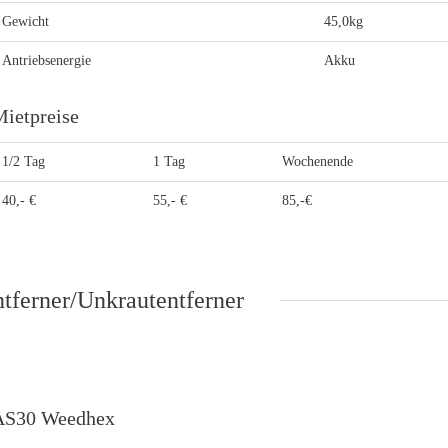
Gewicht
45,0kg
Antriebsenergie
Akku
ietpreise
1/2 Tag
1 Tag
Wochenende
40,- €
55,- €
85,-€
tferner/Unkrautentferner
AS30 Weedhex