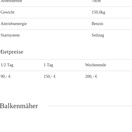
Arbeitsbreite
70cm
Gewicht
150,0kg
Antriebsenergie
Benzin
Startsystem
Seilzug
ietpreise
1/2 Tag
1 Tag
Wochenende
90,- €
150,- €
200,- €
Balkenmäher