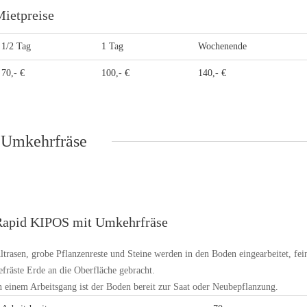
ietpreise
1/2 Tag
1 Tag
Wochenende
70,- €
100,- €
140,- €
Umkehrfräse
Rapid KIPOS mit Umkehrfräse
ltrasen, grobe Pflanzenreste und Steine werden in den Boden eingearbeitet, fei
efräste Erde an die Oberfläche gebracht.
n einem Arbeitsgang ist der Boden bereit zur Saat oder Neubepflanzung.