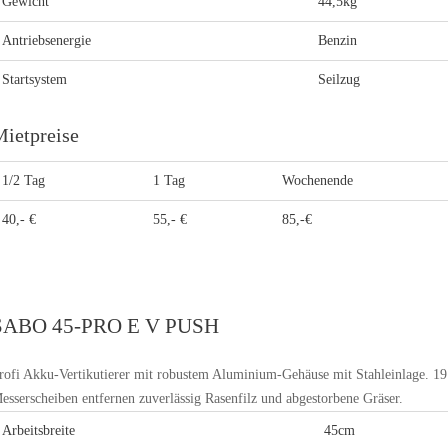
Gewicht
44,5kg
Antriebsenergie
Benzin
Startsystem
Seilzug
ietpreise
1/2 Tag
1 Tag
Wochenende
40,- €
55,- €
85,-€
SABO 45-PRO E V PUSH
rofi Akku-Vertikutierer mit robustem Aluminium-Gehäuse mit Stahleinlage. 19
esserscheiben entfernen zuverlässig Rasenfilz und abgestorbene Gräser.
Arbeitsbreite
45cm