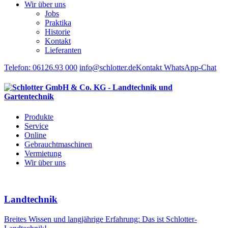
Wir über uns
Jobs
Praktika
Historie
Kontakt
Lieferanten
Telefon: 06126.93 000
info@
schlotter.de
Kontakt
WhatsApp-Chat
Produkte
Service
Online
Gebrauchtmaschinen
Vermietung
Wir über uns
Landtechnik
Breites Wissen und langjährige Erfahrung: Das ist Schlotter-