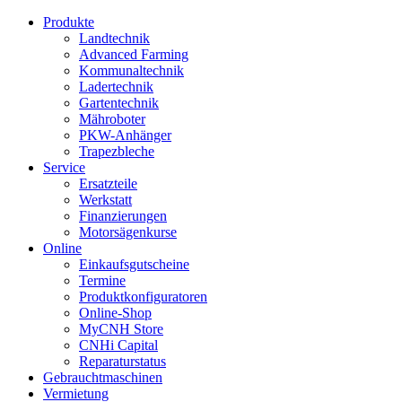
Produkte
Landtechnik
Advanced Farming
Kommunaltechnik
Ladertechnik
Gartentechnik
Mähroboter
PKW-Anhänger
Trapezbleche
Service
Ersatzteile
Werkstatt
Finanzierungen
Motorsägenkurse
Online
Einkaufsgutscheine
Termine
Produktkonfiguratoren
Online-Shop
MyCNH Store
CNHi Capital
Reparaturstatus
Gebrauchtmaschinen
Vermietung