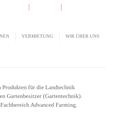
fo@
schlotter.de
Kontakt
WhatsApp-Chat
NEN
VERMIETUNG
WIR ÜBER UNS
 Produkten für die Landtechnik
n Gartenbesitzer (Gartentechnik).
er Fachbereich Advanced Farming.