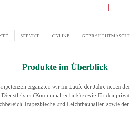
Telefon: 06126.93 000
in
KTE
SERVICE
ONLINE
GEBRAUCHTMASCHI
Produkte im Überblick
petenzen ergänzten wir im Laufe der Jahre neben den
ienstleister (Kommunaltechnik) sowie für den private
Fachbereich Trapezbleche und Leichtbauhallen sowie d